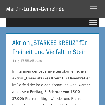
Zum
Martin-Luther-Gemeinde
Inhalt
Menu
springen
Aktion „STARKES KREUZ“ für
Freiheit und Vielfalt in Stein
5. FEBRUAR 2026
LAURA HALMEN
Im Rahmen der bayernweiten ökumenischen
Aktion „
Unser starkes Kreuz für Demokratie
“
im Vorfeld der baldigen Kommunalwahl werden
an diesem
Freitag, 6. Februar von 15.00-
17.00h
Pfarrerin Birgit Winkler und Pfarrer