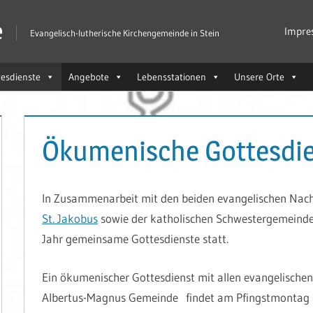
e
Impre
Evangelisch-lutherische Kirchengemeinde in Stein
tesdienste
Angebote
Lebensstationen
Unsere Orte
Ökumenische Gottesdi
In Zusammenarbeit mit den beiden evangelischen Na
St. Jakobus
sowie der katholischen Schwestergemeind
Jahr gemeinsame Gottesdienste statt.
Ein ökumenischer Gottesdienst mit allen evangelische
Albertus-Magnus Gemeinde findet am Pfingstmontag a