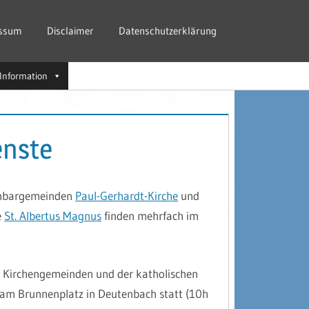
ssum
Disclaimer
Datenschutzerklärung
Information
enste
chbargemeinden
Paul-Gerhardt-Kirche
und
e
St. Albertus Magnus
finden mehrfach im
n Kirchengemeinden und der katholischen
m Brunnenplatz in Deutenbach statt (10h