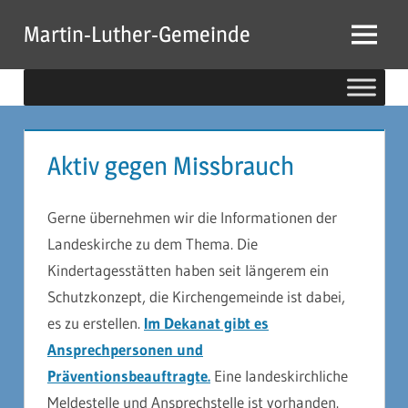
Zum
Martin-Luther-Gemeinde
Inhalt
Menu
springen
Aktiv gegen Missbrauch
Gerne übernehmen wir die Informationen der
Landeskirche zu dem Thema. Die
Kindertagesstätten haben seit längerem ein
Schutzkonzept, die Kirchengemeinde ist dabei,
es zu erstellen.
Im Dekanat gibt es
Ansprechpersonen und
Präventionsbeauftragte.
Eine landeskirchliche
Meldestelle und Ansprechstelle ist vorhanden.