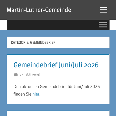
Zum
Martin-Luther-Gemeinde
Inhalt
Menu
springen
KATEGORIE:
GEMEINDEBRIEF
Gemeindebrief Juni/Juli 2026
24. MAI 2026
JÖRG PETZOLDT
Den aktuellen Gemeindebrief für Juni/Juli 2026
finden Sie
hier
.